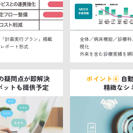
「計画実行プラン」掲載
全体／病床機能／診療科／
レポート形式
視化
外来を含む診療実績を網
の疑問点が即解決
ポイント④
自動
ボットも提供予定
精緻なシ