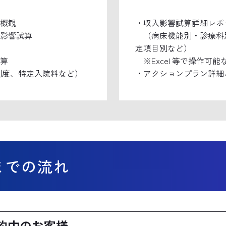
概観
・収入影響試算詳細レポ
影響試算
（病床機能別・診療科別
定項目別など）
算
※Excel 等で操作可
制度、特定入院料など）
・アクションプラン詳細
までの流れ
ご契約中のお客様