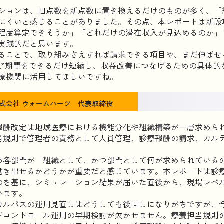
ションは、旧点数を新点数に置き換えるだけのものが多く、「
にくいと感じることがありました。その点、本レポートは新設
程度算定できそうか」「どれだけの潜在収入が見込めるのか」
実践的だと思います。
ることで、取り組みさえすれば請求できる項目や、まだ伸ばせ
見”期間をできるだけ短縮し、収益改善につなげるための具体的
療機関に活用してほしいですね。
式会社 ウォームハーツ 代表取締役
療報酬改定は地域医療における機能分化や組織構築が一層求めら
当規則で管理者の責務として人員管理、診療報酬の請求、カル
め各部門が「組織として、かつ部門として何が求められている
動き出せるかどうかが重要だと感じています。本レポートは診
のを基に、シミュレーション結果が届いた直後から、現場レベ
います。
カルパスの運用見直しはどうしても後回しになりがちですが、
ドコントロール運用の早期検討が欠かせません。療養担当規則