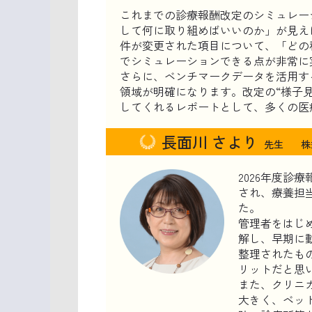
これまでの診療報酬改定のシミュレー
して何に取り組めばいいのか」が見え
件が変更された項目について、「どの
でシミュレーションできる点が非常に
さらに、ベンチマークデータを活用す
領域が明確になります。改定の“様子
してくれるレポートとして、多くの医
長面川 さより
先生
株
2026年度診
され、療養担
た。
管理者をはじ
解し、早期に
整理されたも
リットだと思
また、クリニ
大きく、ベッ