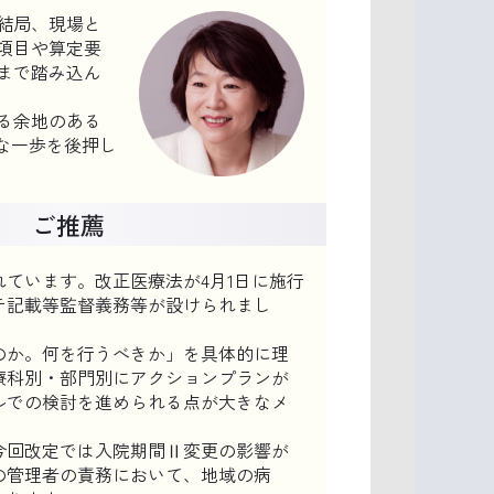
結局、現場と
項目や算定要
まで踏み込ん
る余地のある
な一歩を後押し
ご推薦
れています。改正医療法が4月1日に施行
テ記載等監督義務等が設けられまし
のか。何を行うべきか」を具体的に理
療科別・部門別にアクションプランが
ルでの検討を進められる点が大きなメ
今回改定では入院期間Ⅱ変更の影響が
の管理者の責務において、地域の病