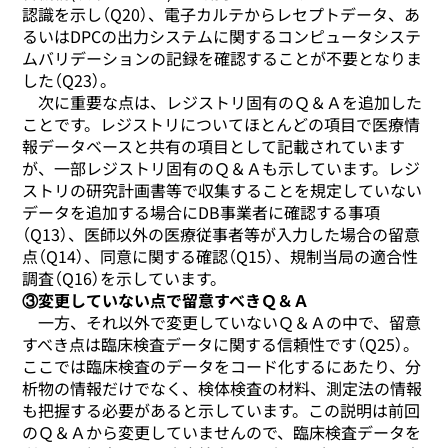
認識を示し（Q20）、電子カルテからレセプトデータ、あ
るいはDPCの出力システムに関するコンピュータシステ
ムバリデーションの記録を確認することが不要となりま
した（Q23）。
次に重要な点は、レジストリ固有のＱ＆Ａを追加した
ことです。レジストリについてほとんどの項目で医療情
報データベースと共有の項目として記載されています
が、一部レジストリ固有のＱ＆Ａも示しています。レジ
ストリの研究計画書等で収集することを規定していない
データを追加する場合にDB事業者に確認する事項
（Q13）、医師以外の医療従事者等が入力した場合の留意
点（Q14）、同意に関する確認（Q15）、規制当局の適合性
調査（Q16）を示しています。
③変更していない点で留意すべきＱ＆Ａ
一方、それ以外で変更していないＱ＆Ａの中で、留意
すべき点は臨床検査データに関する信頼性です（Q25）。
ここでは臨床検査のデータをコード化するにあたり、分
析物の情報だけでなく、検体検査の材料、測定法の情報
も把握する必要があると示しています。この説明は前回
のＱ＆Ａから変更していませんので、臨床検査データを