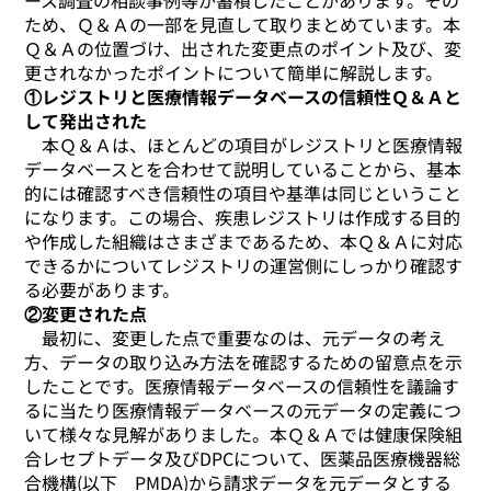
ース調査の相談事例等が蓄積したことがあります。その
ため、Ｑ＆Ａの一部を見直して取りまとめています。本
Ｑ＆Ａの位置づけ、出された変更点のポイント及び、変
更されなかったポイントについて簡単に解説します。
①レジストリと医療情報データベースの信頼性Ｑ＆Ａと
して発出された
本Ｑ＆Ａは、ほとんどの項目がレジストリと医療情報
データベースとを合わせて説明していることから、基本
的には確認すべき信頼性の項目や基準は同じということ
になります。この場合、疾患レジストリは作成する目的
や作成した組織はさまざまであるため、本Ｑ＆Ａに対応
できるかについてレジストリの運営側にしっかり確認す
る必要があります。
②変更された点
最初に、変更した点で重要なのは、元データの考え
方、データの取り込み方法を確認するための留意点を示
したことです。医療情報データベースの信頼性を議論す
るに当たり医療情報データベースの元データの定義につ
いて様々な見解がありました。本Ｑ＆Ａでは健康保険組
合レセプトデータ及びDPCについて、医薬品医療機器総
合機構(以下 PMDA)から請求データを元データとする