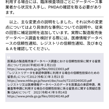
利用する場合には、臨床検査項目ごとにデータベース事
業者から状況を入手し、PMDAの確認を取る必要があり
ます。
以上、主な変更点の説明をしました。それ以外の変更
点についてはより具体的な事例についての説明や、従来
の回答に補足説明を追加しています。実際に製造販売後
データベース調査を検討する際には、医療情報データベ
ースの信頼性通知、レジストリの信頼性通知、及び本Ｑ
＆Ａを確認してください。
医薬品の製造販売後データベース調査における信頼性担保に関する留意
点について2018（平成30）年２月21日
https://www.pmda.go.jp/files/000223003.pdf
「レジストリデータを承認申請等に利用する場合の信頼性担保のための
留意点」について2012（令和３）年３月23 日
https://www.mhlw.go.jp/hourei/doc/tsuchi/T210324I0020.pdf
レジストリ又は医療情報データベースのデータを医薬品の承認申請、再
審査等申請に利用する場合の信頼性担保に係る留意点に関する質疑応答
集（Q&A）について 2022（令和４）年９月14日
https://www.pmda.go.jp/files/000248148.pdf