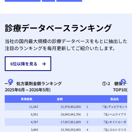
診療データベースランキング
当社の国内最大規模の診療データベースをもとに抽出した
注目のランキングを毎月更新してご紹介いたします。
6位以降を見る
①-2 健保データ 処方薬剤金額ランキング
TOP10(2025年5月～2026年4月)
製品名
実患者数
金額
056
1
『注』デュピクセント
2,068
1,695,712,449
766
2
『注』ヘムライブラ
30
911,211,927
609
3
『注』キイトルーダ
313
901,967,164
065
4
『注』ユルトミリス
27
901,539,510