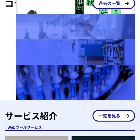
コラム
過去の一覧
第1回MDV RWDエビデンスジェネレーションセミ
ナー：見えにくかった患者像をどう捉えるか 希少
疾患における医療情報データベース活用の可能性
セミナーアーカイブ
1:26:15
2025.11.19
MDV/DeSCヘルスケア共催Webセミナー【生命保
険会社におけるデータ利活用セミナー2025〜健
康・ 医療分野のリアルワールドデータで拓く、次
セミナーアーカイブ
1:41:11
2025.10.24
世代インシュアテックの最前線〜】
他RWD関連TOPIXコラム
MDV主催 Clinical Insightセミナー～現場で活きる
2026.07.31
RWD解析と事例紹介～
【DPCデータとは？】活用術・分析方法やレセプト
データとの違いなどを解説
他RWD関連TOPIXコラム
2026.07.31
DPC制度とは？利点や計算方法について解説
他RWD関連TOPIXコラム
2026.07.31
サービス紹介
一覧を見る
【製造販売後調査とは】3つの種類、市販直後調査
との違い、流れなどを徹底解説
Webツールサービス