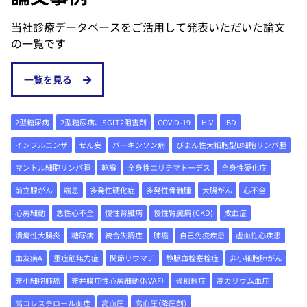
当社診療データベースをご活用して発表いただいた論文
の一覧です
一覧を見る
2型糖尿病
2型糖尿病、SGLT2阻害剤
COVID-19
HIV
IBD
インフルエンザ
せん妄
パーキンソン病
びまん性大細胞型B細胞リンパ腫
マントル細胞リンパ腫
乾癬
全身性エリテマトーデス
全身性硬化症
前立腺がん
喘息
多発性硬化症
多発性骨髄腫
大腸がん
心不全
心房細動
急性心不全
慢性腎臓病
慢性腎臓病 (CKD)
敗血症
潰瘍性大腸炎
糖尿病
統合失調症
肺癌
自己免疫疾患
虚血性心疾患
血友病A
重症筋無力症
関節リウマチ
静脈血栓塞栓症
非小細胞肺がん
非小細胞肺癌
非弁膜症性心房細動（NVAF）
骨粗鬆症
高カリウム血症
高コレステロール血症
高血圧
高血圧（降圧剤）