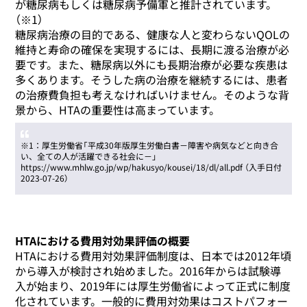
が糖尿病もしくは糖尿病予備軍と推計されています。
（※1）
糖尿病治療の目的である、健康な人と変わらないQOLの
維持と寿命の確保を実現するには、長期に渡る治療が必
要です。また、糖尿病以外にも長期治療が必要な疾患は
多くあります。そうした病の治療を継続するには、患者
の治療費負担も考えなければいけません。そのような背
景から、HTAの重要性は高まっています。
※1：厚生労働省「平成30年版厚生労働白書－障害や病気などと向き合
い、全ての人が活躍できる社会に－」
https://www.mhlw.go.jp/wp/hakusyo/kousei/18/dl/all.pdf （入手日付
2023-07-26）
HTAにおける費用対効果評価の概要
HTAにおける費用対効果評価制度は、日本では2012年頃
から導入が検討され始めました。2016年からは試験導
入が始まり、2019年には厚生労働省によって正式に制度
化されています。一般的に費用対効果はコストパフォー