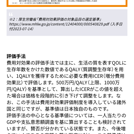
※2：厚生労働省「費用対効果評価の対象品目の選定基準」
https://www.mhlw.go.jp/content/12404000/000540829.pdf （入手日
付2023-07-14）
評価手法
費用対効果の評価手法では主に、生活の質を表すQOLに
生存年数をかけた数値であるQALY（質調整生存年）を用
い、1QALYを獲得するために必要な費用ICER（増分費用
効果比）で評価します。500万円/QALY（上限、1000万
円/QALY）を基準として、算出したICERがこの値を超え
た場合は価格を段階的に引き下げて調整をします。な
お、この手法は費用対効果評価制度を導入している諸外
国と同じですが、基準値は日本独自のものです。
評価手法の中心となる基準値については、一人当たりの
GDPや支払意思額調査を基に算出することも検討されて
いますが、賛否が分かれている状態です。また、今後増