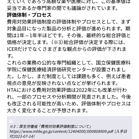
えていくであろう高額な薬や医療に対し、この基準値は
妥当であるか専門家の間でも議論がされています。
評価体制・プロセス
費用対効果評価制度の評価体制やプロセスとして、まず
対象品目になった製品の分析と評価が進められます。期
間は1年～1年半ほどです。その後、最終的な総合評価と
価格が決定します。（※3）総合評価が決定する際には、
ICERだけでなくさまざまな観点からの評価が下されま
す。
これらの業務の公的な専門組織として、国立保健医療科
学院に保健医療経済評価研究センターが設置されまし
た。しかし、まだ制度としては課題も多く、例えば患者
視点の意見が反映されない点などが挙げられます。
HTAにおける費用対効果評価は2022年にも改革が行わ
れ、一部のプロセスや分析期間が見直されました。今後
も改正される可能性が高いため、評価体制やプロセスは
大きく変化することが予想されます。
※3：厚生労働省 「費用対効果評価制度について」
https://www.mhlw.go.jp/content/12404000/000808909.pdf （入手日
付2023-07-14）