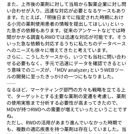
また、上市後の薬剤に対して当局から製薬企業に対し問
い合わせが入り、迅速な対応が必要となるケースもあり
ます。たとえば、「明後日までに指定された時期におけ
る小児の薬剤使用患者の情報を提出してほしい」といっ
た急ぎの依頼もあります。従来のアンケートなどでは時
間がかかる調査もRWDでは迅速な対応が可能です。そう
いった急な依頼も対応するうちに私たちのデータベース
へのニーズも徐々に増えてきたと考えています。
さらに、こうしたケースから、いつでも当社に問い合わ
せる必要もなく、手元で迅速にデータを確認できるとい
う意味でのニーズが、「MDV analyzer」というWEBツー
ルの開発に至ったきっかけの一つにもなりました。
⸺
なるほど、マーケティング部門の方々も戦略を立てる上
で、ターゲットとする主要な薬剤の変遷を考慮し、薬剤
の使用実態まで分析する必要性が高まってきたので、
MDVが持つRWDへの需要が増えていったということです
ね。
ただし、RWDの活用があまり進んでいなかった時期で
も、複数の適応疾患を持つ薬剤は存在していました。当