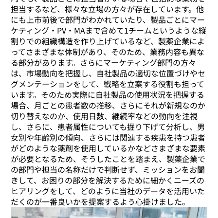
担当するなど、様々な立場の方々が存在しています。他
にも上市前後で部門がわかれていたり、製品ごとにマー
ケティング・PV・MAまで含めて1チームというような縦
割りでの組織構造を作り上げているなど、製薬企業によ
ってさまざまな体制があり、そのため、業務内容も異な
る部分があります。さらにマーケティング部門の方々
は、市場動向を把握し、自社製品の適切な位置づけやセ
グメンテーションをして、戦略を立案する役割も担って
います。そのため実際に自社製品の使用状況を把握する
場合、月ごとの患者数の推移、さらにそれが新規なのか
切り替えなのか、使用日数、継続率などの動向を注視
し、さらに、患者属性についても掘り下げて分析し、男
女別や年齢別の傾向、さらには関連する疾患を持つ患者
がどのような薬剤を使用しているかなどさまざまな要素
が必要となるため、そうしたことを踏まえ、製薬企業で
の部門や担当の名称だけで判断せず、ミッションをお聞
きして、お困りの部分を解決するために細かくニーズの
ヒアリングをして、どのように当社のデータを活用いた
だくのが一番良いかを提案するよう心掛けました。