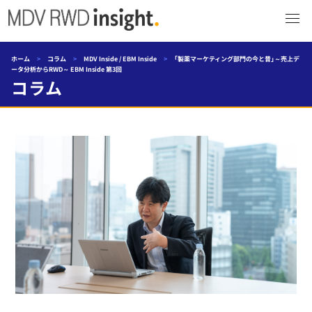
ホーム
>
コラム
>
MDV Inside / EBM Inside
>
「製薬マーケティング部門の今と昔」～売上デ
ータ分析からRWD～ EBM Inside 第3回
コラム