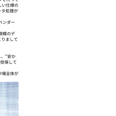
しい仕様の
ータ処理が
ベンダー
規模のデ
とりまして
、“安か
を担保して
市場全体が