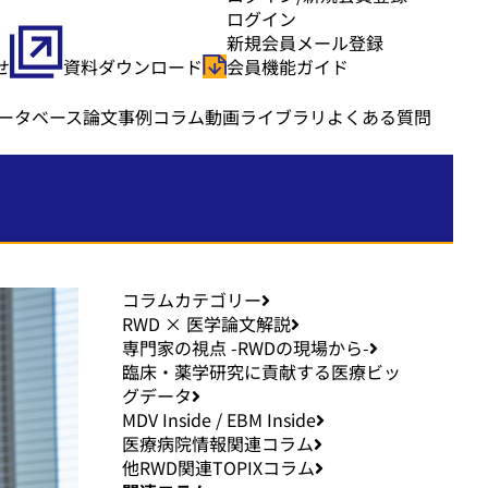
ログイン
新規会員メール登録
せ
資料ダウンロード
会員機能ガイド
ータベース
論文事例
コラム
動画ライブラリ
よくある質問
コラムカテゴリー
RWD × 医学論文解説
専門家の視点 -RWDの現場から-
臨床・薬学研究に貢献する医療ビッ
グデータ
MDV Inside / EBM Inside
医療病院情報関連コラム
他RWD関連TOPIXコラム