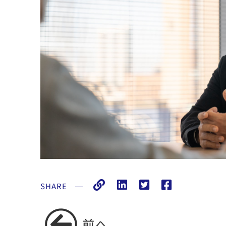
SHARE
―