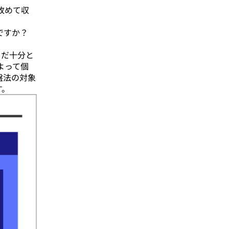
改めて収
ですか？
まだ十分と
よって個
盤法の対象
す。