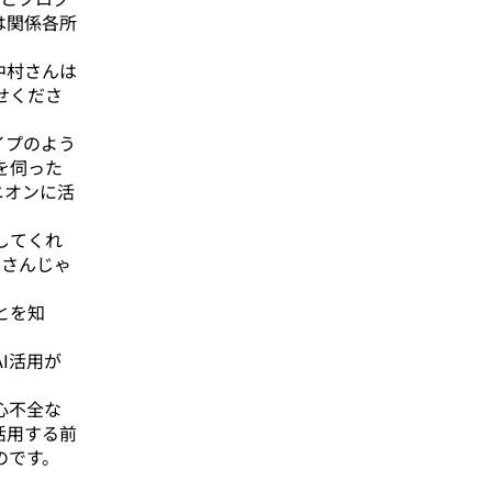
は関係各所
中村さんは
せくださ
イプのよう
を伺った
ニオンに活
してくれ
川さんじゃ
とを知
I活用が
心不全な
活用する前
のです。