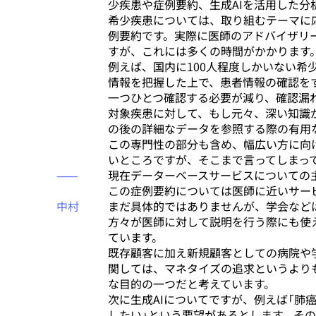
少疾患や症例要約、生成AIを活用した分
希少疾患については、取り組むテーマに
例要約です。実際に医師のアドバイザリ
すが、これには多くの時間がかかります
例えば、国内に100人程度しかいない希
情報を把握した上で、患者情報の確認を
一つひとつ確認する必要が減り、確認漏
対象疾患に対して、もし元々、深い知識
の後の詳細なデータを参照する際の有用
この専門性の部分も含め、幅広い方に向
いところですが、そこまで言ってしまっ
⸺
現在データーベースサービスについての
この症例要約については医師に近いサー
中村
まだ具体的ではありませんが、学会など
方々が医師に対して説明を行う際にも使
ています。
既存顧客に加え新規顧客としての病院や
関しては、マネタイズの追求というより
な目的の一つだと考えています。
次に生成AIについてですが、例えば「
したい」という要望があるとします。そ