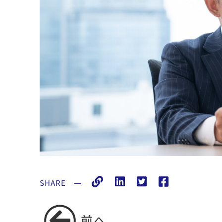
SHARE
―