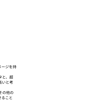
メージを持
タと、超
高いと考
その他の
せること