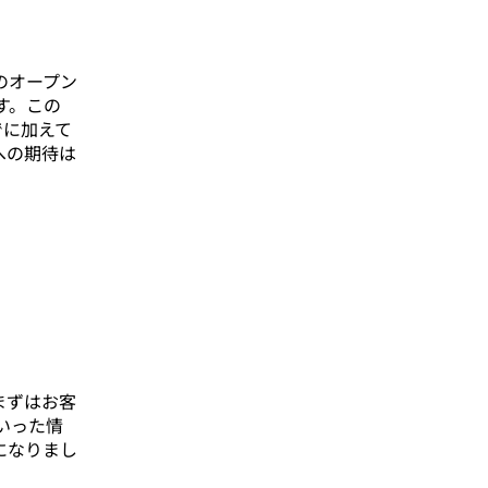
のオープン
す。この
でに加えて
への期待は
まずはお客
いった情
になりまし