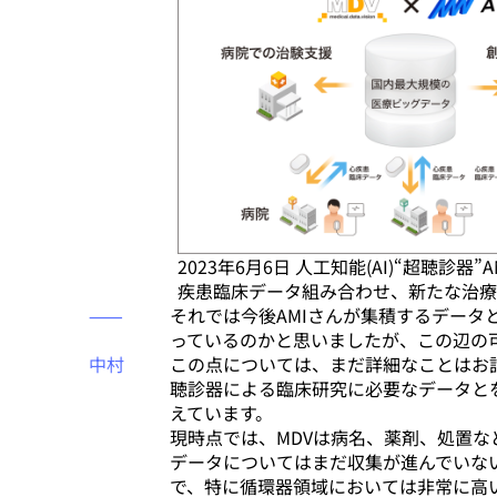
2023年6月6日 人工知能(AI)“超聴診器
疾患臨床データ組み合わせ、新たな治療
⸺
それでは今後AMIさんが集積するデータ
っているのかと思いましたが、この辺の
中村
この点については、まだ詳細なことはお
聴診器による臨床研究に必要なデータと
えています。
現時点では、MDVは病名、薬剤、処置
データについてはまだ収集が進んでいな
で、特に循環器領域においては非常に高