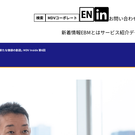
お問い合わ
検索
MDVコーポレート
新着情報
EBMとは
サービス紹介
デ
な価値の創造」 MDV Inside 第6回