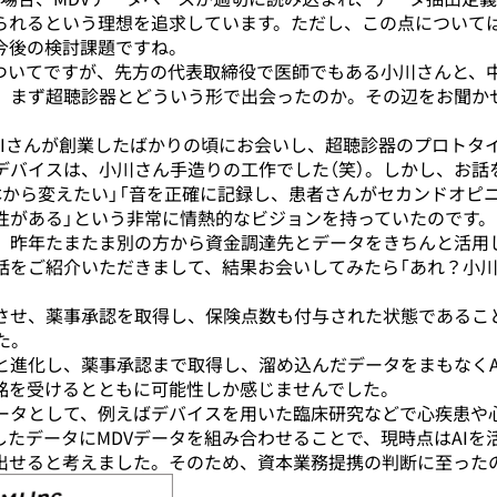
得られるという理想を追求しています。ただし、この点について
今後の検討課題ですね。
についてですが、先方の代表取締役で医師でもある小川さんと、
、まず超聴診器とどういう形で出会ったのか。その辺をお聞か
MIさんが創業したばかりの頃にお会いし、超聴診器のプロトタ
デバイスは、小川さん手造りの工作でした（笑）。しかし、お話
本から変えたい」「音を正確に記録し、患者さんがセカンドオピ
性がある」という非常に情熱的なビジョンを持っていたのです。
、昨年たまたま別の方から資金調達先とデータをきちんと活用
話をご紹介いただきまして、結果お会いしてみたら「あれ？小
させ、薬事承認を取得し、保険点数も付与された状態であるこ
た。
と進化し、薬事承認まで取得し、溜め込んだデータをまもなくA
銘を受けるとともに可能性しか感じませんでした。
ータとして、例えばデバイスを用いた臨床研究などで心疾患や
たデータにMDVデータを組み合わせることで、現時点はAIを
出せると考えました。そのため、資本業務提携の判断に至った