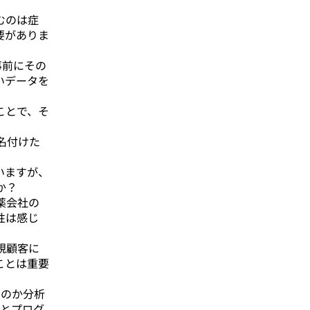
むのは症
要がありま
事前にその
いデータを
ことで、そ
名付けた
いますが、
か？
薬会社の
性は感じ
規顧客に
ことは重要
るのか分析
義とプログ