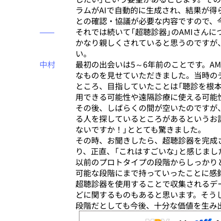
ラムがAIで自動的に生成され、結果が
との確認・協議が必要な内容ですので、
⸺
それでは続いて「超聴診器」のAMIさん
かなり親しくされていると思うのですが
い。
中村
最初の出会いは5～6年前のことです。A
なものを見せていただきました。当時の
ところ、目指していたことは「聴診を根
用できる可能性や遠隔診療に使える可能
その後、しばらくの間が空いたのですが
る人を探しているところがあるというお
ないですか！」ととても驚きました。
その時、お聞きしたら、超聴診器を完成
り、正直、「これはすごいな」と感じまし
以前のプロトタイプの段階からしっかり
可能な段階にまで持っていったことに感
超聴診器を使用することで収集されるデ
どに関するものもあると思います。そうし
段階だとしても今後、十分な価値を生み