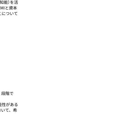
知能）を活
MIと資本
こについて
く段階で
能性がある
おいて、希