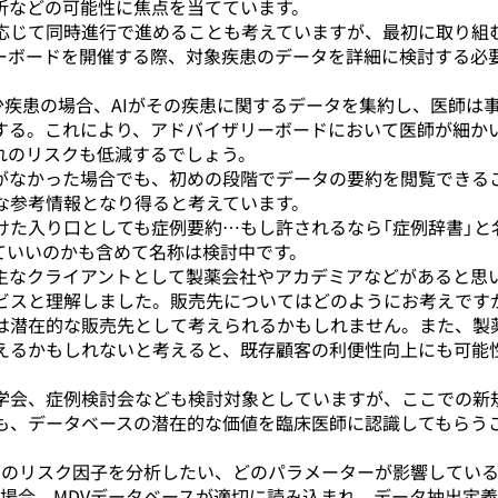
析などの可能性に焦点を当てています。
応じて同時進行で進めることも考えていますが、最初に取り組
ーボードを開催する際、対象疾患のデータを詳細に検討する必
。
少疾患の場合、AIがその疾患に関するデータを集約し、医師は
する。これにより、アドバイザリーボードにおいて医師が細か
れのリスクも低減するでしょう。
がなかった場合でも、初めの段階でデータの要約を閲覧できる
な参考情報となり得ると考えています。
けた入り口としても症例要約…もし許されるなら「症例辞書」と
ていいのかも含めて名称は検討中です。
主なクライアントとして製薬会社やアカデミアなどがあると思
ビスと理解しました。販売先についてはどのようにお考えです
は潜在的な販売先として考えられるかもしれません。また、製
えるかもしれないと考えると、既存顧客の利便性向上にも可能
学会、症例検討会なども検討対象としていますが、ここでの新
も、データベースの潜在的な価値を臨床医師に認識してもらう
肺癌のリスク因子を分析したい、どのパラメーターが影響してい
の場合、MDVデータベースが適切に読み込まれ、データ抽出定