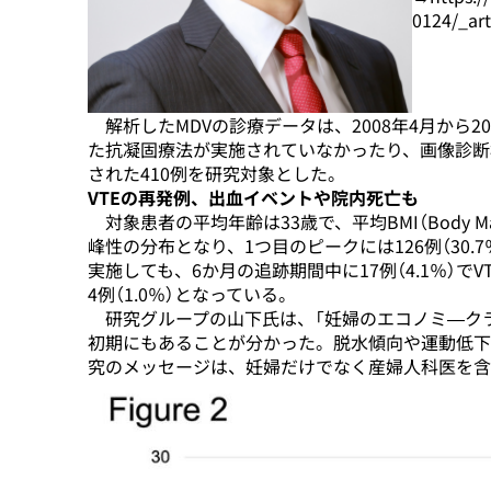
0124/_art
解析したMDVの診療データは、2008年4月から20
た抗凝固療法が実施されていなかったり、画像診断
された410例を研究対象とした。
VTEの再発例、出血イベントや院内死亡も
対象患者の平均年齢は33歳で、平均BMI（Body Ma
峰性の分布となり、1つ目のピークには126例（30.7
実施しても、6か月の追跡期間中に17例（4.1％）で
4例（1.0％）となっている。
研究グループの山下氏は、「妊婦のエコノミ―ク
初期にもあることが分かった。脱水傾向や運動低下
究のメッセージは、妊婦だけでなく産婦人科医を含