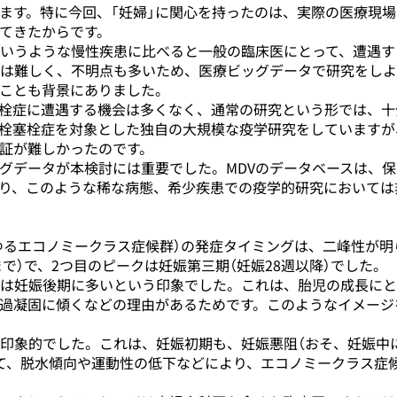
す。特に今回、「妊婦」に関心を持ったのは、実際の医療現場
てきたからです。
いうような慢性疾患に比べると一般の臨床医にとって、遭遇す
は難しく、不明点も多いため、医療ビッグデータで研究をしよ
ことも背景にありました。
栓症に遭遇する機会は多くなく、通常の研究という形では、十
栓塞栓症を対象とした独自の大規模な疫学研究をしていますが
証が難しかったのです。
データが本検討には重要でした。MDVのデータベースは、保
り、このような稀な病態、希少疾患での疫学的研究においては
ゆるエコノミークラス症候群）の発症タイミングは、二峰性が明
で）で、2つ目のピークは妊娠第三期（妊娠28週以降）でした。
は妊娠後期に多いという印象でした。これは、胎児の成長にと
過凝固に傾くなどの理由があるためです。このようなイメージ
印象的でした。これは、妊娠初期も、妊娠悪阻（おそ、妊娠中
て、脱水傾向や運動性の低下などにより、エコノミークラス症