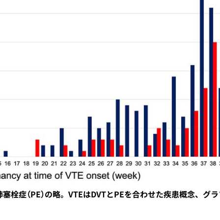
、肺塞栓症（PE）の略。VTEはDVTとPEを合わせた疾患概念、グ