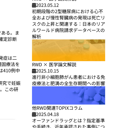
2023.05.12
初期段階の2型糖尿病における心不
全および慢性腎臓病の発現は死亡リ
スクの上昇と関連する：日本のリア
ルワールド病院請求データベースの
である。ま
解析
確定診断
の発症は二
抗凝固療法を
RWD × 医学論文解説
は410例中
2025.10.15
進行非小細胞肺がん患者における免
研究で妊娠
疫療法と肥満の全生存期間への影響
。この研
他RWD関連TOPIXコラム
2025.04.18
オーファンドラッグとは？指定基準
や手続き、近年承認された事例につ