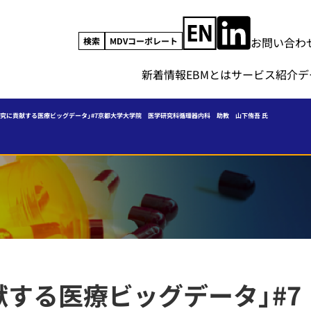
お問い合わ
検索
MDVコーポレート
新着情報
EBMとは
サービス紹介
デ
研究に貢献する医療ビッグデータ」#7京都大学大学院 医学研究科循環器内科 助教 山下侑吾 氏
する医療ビッグデータ」#7