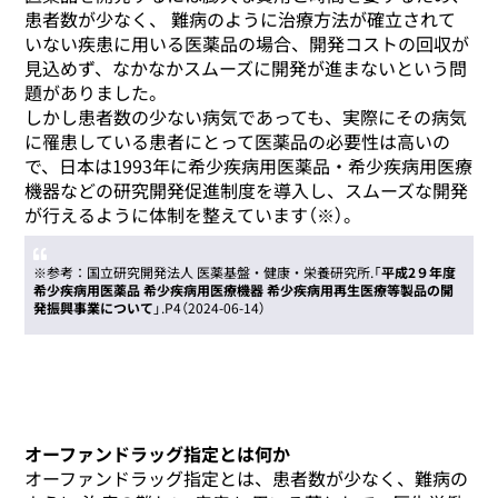
患者数が少なく、 難病のように治療方法が確立されて
いない疾患に用いる医薬品の場合、開発コストの回収が
見込めず、なかなかスムーズに開発が進まないという問
題がありました。
しかし患者数の少ない病気であっても、実際にその病気
に罹患している患者にとって医薬品の必要性は高いの
で、日本は1993年に希少疾病用医薬品・希少疾病用医療
機器などの研究開発促進制度を導入し、スムーズな開発
が行えるように体制を整えています（※）。
※参考：国立研究開発法人 医薬基盤・健康・栄養研究所.「
平成2９年度
希少疾病用医薬品 希少疾病用医療機器 希少疾病用再生医療等製品の開
発振興事業について
」.P4（2024-06-14）
オーファンドラッグ指定とは何か
オーファンドラッグ指定とは、患者数が少なく、難病の