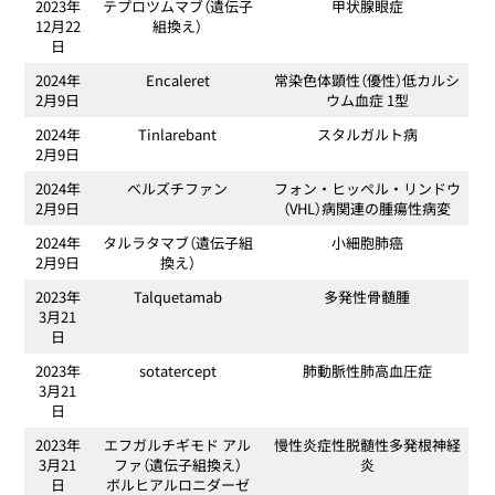
2023年
テプロツムマブ（遺伝子
甲状腺眼症
12月22
組換え）
日
2024年
Encaleret
常染色体顕性（優性）低カルシ
2月9日
ウム血症 1型
2024年
Tinlarebant
スタルガルト病
2月9日
2024年
ベルズチファン
フォン・ヒッペル・リンドウ
2月9日
（VHL）病関連の腫瘍性病変
2024年
タルラタマブ（遺伝子組
小細胞肺癌
2月9日
換え）
2023年
Talquetamab
多発性骨髄腫
3月21
日
2023年
sotatercept
肺動脈性肺高血圧症
3月21
日
2023年
エフガルチギモド アル
慢性炎症性脱髄性多発根神経
3月21
ファ（遺伝子組換え）
炎
日
ボルヒアルロニダーゼ