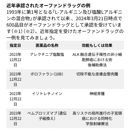
近年承認されたオーファンドラッグの例
1993年に第1号となる「L-アルギニン及び塩酸Lアルギニ
ンの混合物」が承認されて以来 、2024年3月21日時点で
600品目がオーファンドラッグとして承認を受けていま
す（※1）（※2）。近年指定を受けたオーファンドラッグの
一例を見てみましょう。
指定日
医薬品の名称
効能もしくは効果
2023年
アレクチニブ塩酸塩
ALK 融合遺伝子陽性の非小細
12月22
胞肺癌における術
日
後補助療法
2023年
ボロファラン（10B）
切除不能な皮膚血管肉腫
12月22
日
2023年
イソトレチノイン
神経芽腫
12月22
日
2023年
ペムブロリズマブ（遺伝
高リスクの局所進行の子宮頸
12月22
子組換え）
癌における同時化
日
学放射線療法