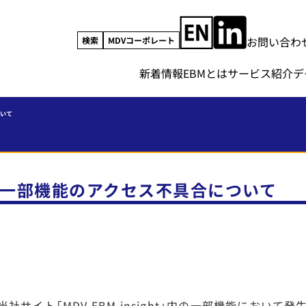
お問い合わ
検索
MDVコーポレート
新着情報
EBMとは
サービス紹介
デ
ついて
 一部機能のアクセス不具合について
当社サイト「MDV EBM insight」内の一部機能にお