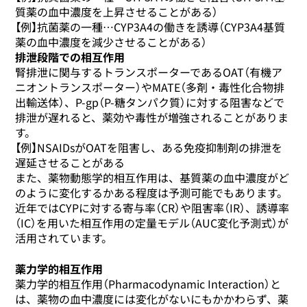
質薬の血中濃度を上昇させることがある）
【例】抗菌薬の一種…CYP3A4の働きを誘導（CYP3A4基質
薬の血中濃度を減少させることがある）
排泄段階での相互作用
腎排泄に関与するトランスポーターであるOAT（有機ア
ニオントランスポーター）やMATE（多剤・毒性化合物排
出輸送体）、P-gp（P-糖タンパク質）に対する阻害などで
排泄が遅れると、薬効や毒性が増強されることがありま
す。
【例】NSAIDsがOATを阻害し、ある免疫抑制剤の排泄を
遅延させることがある
また、薬物動態学的相互作用は、基質薬の血中濃度がど
のように変化するかある程度は予測可能でもあります。
近年ではCYPに対する寄与率（CR）や阻害率（IR）、誘導率
（IC）を用いた相互作用の定量モデル（AUC変化予測式）が
活用されています。
薬力学的相互作用
薬力学的相互作用（Pharmacodynamic Interaction）と
は、薬物の血中濃度には変化がないにもかかわらず、薬