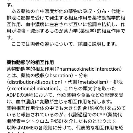
す。
ある薬物の血中濃度が他の薬物の吸収・分布・代謝・
排泄に影響を受けて発生する相互作用を薬物動態学的相
互作用、血中濃度に左右されず互いに協調や拮抗し、作
用が増強・減弱するものが薬力学（薬理学）的相互作用で
す。
ここでは両者の違いについて、詳細に説明します。
薬物動態学的相互作用
薬物動態学的相互作用（Pharmacokinetic Interaction）
とは、薬物の吸収（absorption）・分布
（distribution/disposition）・代謝（metabolism）・排泄
（excretion/elimination）、これらの頭文字を取った
ADMEの過程において、他の薬物や食品などの影響を受
け、血中濃度に変動が生じる相互作用を指します。
薬物相互作用全体の中でも大きな割合（約40％）を占めて
いると報告されているのが、代謝過程でのCYP（薬物代
謝酵素＝シトクロム P450）を介したものとなります。
以降はADMEの各段階に分けて、代表的な相互作用を紹