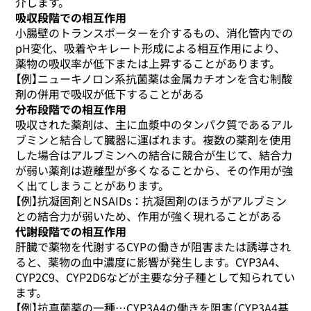
介します。
吸収段階での相互作用
小腸壁のトランスポーターを介するもの、消化管内での
pH変化、吸着やキレート形成による相互作用により、
薬物の吸収率が低下または上昇することがあります。
【例】ニューキノロン系抗菌薬は金属カチオンを含む制酸
剤の併用で吸収が低下することがある
分布段階での相互作用
吸収された薬剤は、主に血漿中のタンパク質であるアル
ブミンと結合して臓器に運ばれます。複数の薬剤を使用
した場合はアルブミンへの結合に競合が生じて、結合力
が弱い薬剤は遊離型が多くなることから、その作用が強
く出てしまうことがあります。
【例】抗凝固剤とNSAIDs：抗凝固剤のほうがアルブミン
との結合力が弱いため、作用が強く現れることがある
代謝段階での相互作用
肝臓で薬物を代謝するCYPの働きが阻害または誘導され
ると、薬物の血中濃度に影響が発生します。CYP3A4、
CYP2C9、CYP2D6などが主要な分子種として知られてい
ます。
【例】抗真菌薬の一種…CYP3A4の働きを阻害（CYP3A4基