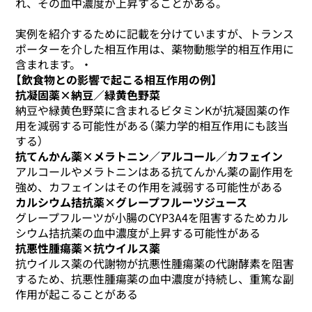
れ、その血中濃度が上昇することがある。
実例を紹介するために記載を分けていますが、トランス
ポーターを介した相互作用は、薬物動態学的相互作用に
含まれます。・
【飲食物との影響で起こる相互作用の例】
抗凝固薬×納豆／緑黄色野菜
納豆や緑黄色野菜に含まれるビタミンKが抗凝固薬の作
用を減弱する可能性がある（薬力学的相互作用にも該当
する）
抗てんかん薬×メラトニン／アルコール／カフェイン
アルコールやメラトニンはある抗てんかん薬の副作用を
強め、カフェインはその作用を減弱する可能性がある
カルシウム拮抗薬×グレープフルーツジュース
グレープフルーツが小腸のCYP3A4を阻害するためカル
シウム拮抗薬の血中濃度が上昇する可能性がある
抗悪性腫瘍薬×抗ウイルス薬
抗ウイルス薬の代謝物が抗悪性腫瘍薬の代謝酵素を阻害
するため、抗悪性腫瘍薬の血中濃度が持続し、重篤な副
作用が起こることがある