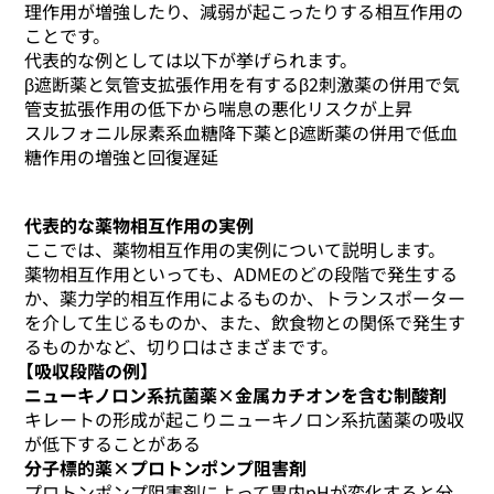
理作用が増強したり、減弱が起こったりする相互作用の
ことです。
代表的な例としては以下が挙げられます。
β遮断薬と気管支拡張作用を有するβ2刺激薬の併用で気
管支拡張作用の低下から喘息の悪化リスクが上昇
スルフォニル尿素系血糖降下薬とβ遮断薬の併用で低血
糖作用の増強と回復遅延
代表的な薬物相互作用の実例
ここでは、薬物相互作用の実例について説明します。
薬物相互作用といっても、ADMEのどの段階で発生する
か、薬力学的相互作用によるものか、トランスポーター
を介して生じるものか、また、飲食物との関係で発生す
るものかなど、切り口はさまざまです。
【吸収段階の例】
ニューキノロン系抗菌薬×金属カチオンを含む制酸剤
キレートの形成が起こりニューキノロン系抗菌薬の吸収
が低下することがある
分子標的薬×プロトンポンプ阻害剤
プロトンポンプ阻害剤によって胃内pHが変化すると分