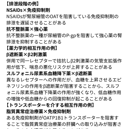
【排泄段階の例】
NSAIDs×免疫抑制剤
NSAIDsが腎尿細管のOATを阻害している免疫抑制剤の
排泄を遅延させることがある
抗不整脈薬×強心薬
抗不整脈薬の一種が尿細管のP-gpを阻害して強心薬の腎
排泄を抑制することがある
【薬力学的相互作用の例】
β遮断薬×β2刺激薬
併用で同一レセプターで拮抗しβ2刺激薬の気管支拡張作
用が低下、喘息の悪化リスクが上昇することがある
スルフォニル尿素系血糖降下薬×β遮断薬
異なるレセプターへの作用だが、血糖を上昇させるエピ
ネフリンの作用をβ遮断薬が阻害することから、スルフ
ォニル尿素系血糖下降薬の作用が強くなり、低血糖作用
の増強や低血糖からの回復抑制が起こることがある
【トランスポーターを介する相互作用の例】
脂質異常症治療薬×免疫抑制剤
ある免疫抑制剤がOATP1B1トランスポーターを阻害す
ることで脂質異常症治療薬の肝臓への取り込みが阻害さ