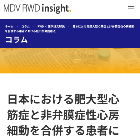
ホーム
>
コラム
>
RWD × 医学論文解説
>
日本における肥大型心筋症と非弁膜症性心房細動
を合併する患者における経口抗凝固療法
コラム
日本における肥大型心
筋症と非弁膜症性心房
細動を合併する患者に