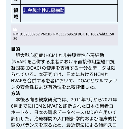
領
非弁膜症性心房細動
域
PMID: 39300752 PMCID:
PMC11769629
DOI:
10.1002/ehf2.150
39
目的
肥大型心筋症（HCM）と非弁膜症性心房細動
（NVAF）を合併する患者における直接作用型経口抗
凝固薬（DOAC）の使用を支持する十分なデータは限
られている。本研究では、日本におけるHCMと
NVAFを合併する患者において、DOACとワルファリ
ンの安全性および有効性を比較評価した。
方法
本後ろ向き観察研究では、2011年7月から2021年
6月までにHCMとNVAFと診断された日本の患者コ
ホートを、日本の請求データベース（MDV）を用いて
評価した。治療群間の人口統計学的および臨床的特
徴のバランスを取るため、最近傍法による傾向スコ