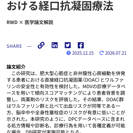
おける経口抗凝固療法
RWD × 医学論文解説
SHARE
―
2025.12.15
2026.07.21
論文紹介
この研究は、肥大型心筋症と非弁膜性心房細動を併発
する患者における直接経口抗凝固薬（DOAC）とワルファ
リンの安全性と有効性を検討した。MDVの診療データベ
ースを用いて傾向スコアマッチングにより患者背景を調
整し、両薬剤のリスクを評価した。その結果、DOAC群
はワルファリン群と比べて出血リスクが同等である一
方、脳卒中や全身性塞栓症のリスクが有意に低いことが
示された。本研究のように、DPCデータベースに含まれ
る処方情報や診断名、診療行為を用いて各種定義が可能
な場合、DB研究が実施可能となる。