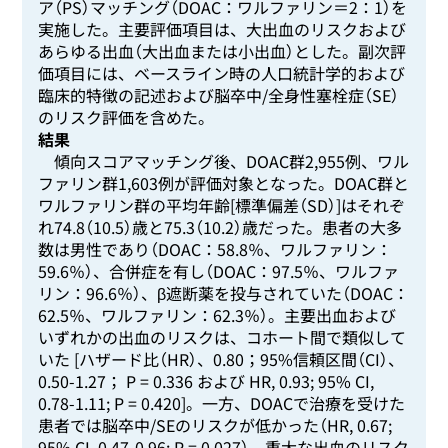
ア（PS）マッチング（DOAC：ワルファリン＝2：1）を
実施した。主要評価項目は、大出血のリスクおよび
あらゆる出血（大出血または小出血）とした。副次評
価項目には、ベースライン時の人口統計学的および
臨床的特徴の記述および脳卒中/全身性塞栓症（SE）
のリスク評価を含めた。
結果
傾向スコアマッチング後、DOAC群2,955例、ワル
ファリン群1,603例が評価対象となった。DOAC群と
ワルファリン群の平均年齢[標準偏差（SD）]はそれぞ
れ74.8（10.5）歳と75.3（10.2）歳だった。患者の大多
数は男性であり（DOAC：58.8％、ワルファリン：
59.6％）、合併症を有し（DOAC：97.5％、ワルファ
リン：96.6％）、β遮断薬を投与されていた（DOAC：
62.5％、ワルファリン：62.3％）。主要出血および
いずれかの出血のリスクは、コホート間で類似して
いた [ハザード比（HR）、0.80；95%信頼区間（CI）、
0.50-1.27； P = 0.336 および HR, 0.93; 95% CI,
0.78-1.11; P = 0.420]。一方、DOACで治療を受けた
患者では脳卒中/SEのリスクが低かった（HR, 0.67;
95% CI, 0.47-0.96; P = 0.027）。重大な出血のリスク