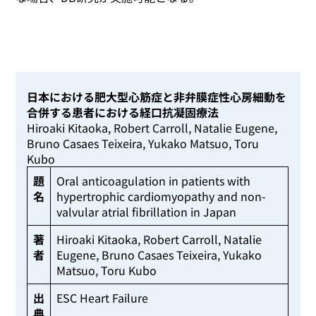
日本における肥大型心筋症と非弁膜症性心房細動を
合併する患者における経口抗凝固療法
Hiroaki Kitaoka, Robert Carroll, Natalie Eugene,
Bruno Casaes Teixeira, Yukako Matsuo, Toru
Kubo
題
Oral anticoagulation in patients with
名
hypertrophic cardiomyopathy and non-
valvular atrial fibrillation in Japan
著
Hiroaki Kitaoka, Robert Carroll, Natalie
者
Eugene, Bruno Casaes Teixeira, Yukako
Matsuo, Toru Kubo
出
ESC Heart Failure
典