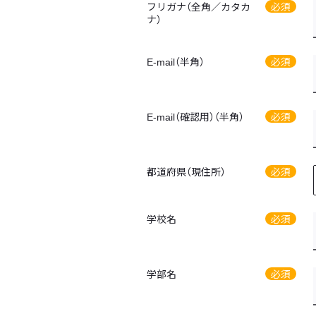
フリガナ（全角／カタカ
必須
ナ）
E-mail（半角）
必須
E-mail（確認用）（半角）
必須
都道府県（現住所）
必須
学校名
必須
学部名
必須