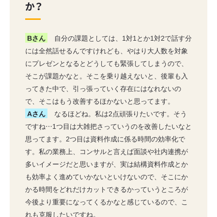
か？
Bさん
自分の課題としては、1対1とか1対2で話す分
には全然話せるんですけれども、やはり大人数を対象
にプレゼンとなるとどうしても緊張してしまうので、
そこが課題かなと。そこを乗り越えないと、後輩も入
ってきた中で、引っ張っていく存在にはなれないの
で、そこはもう改善するほかないと思ってます。
Aさん
なるほどね。私は2点頑張りたいです。そう
ですね…1つ目は大雑把さっていうのを改善したいなと
思ってます。2つ目は資料作成に係る時間の効率化で
す。私の業務上、コンサルと言えば面談や社内連携が
多いイメージだと思いますが、実は結構資料作成とか
も効率よく進めていかないといけないので、そこにか
かる時間をどれだけカットできるかっていうところが
今後より重要になってくるかなと感じているので、こ
れも克服したいですね。