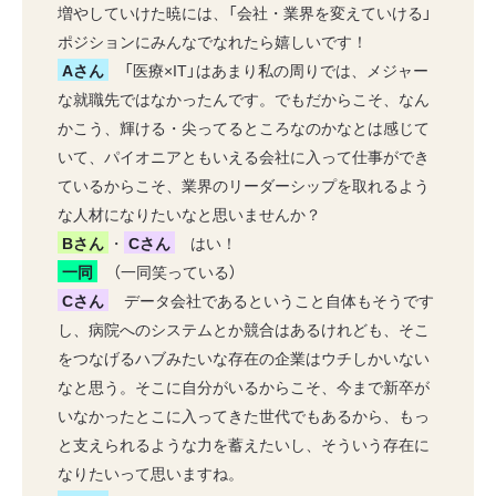
増やしていけた暁には、「会社・業界を変えていける」
ポジションにみんなでなれたら嬉しいです！
Aさん
「医療×IT」はあまり私の周りでは、メジャー
な就職先ではなかったんです。でもだからこそ、なん
かこう、輝ける・尖ってるところなのかなとは感じて
いて、パイオニアともいえる会社に入って仕事ができ
ているからこそ、業界のリーダーシップを取れるよう
な人材になりたいなと思いませんか？
Bさん
・
Cさん
はい！
一同
（一同笑っている）
Cさん
データ会社であるということ自体もそうです
し、病院へのシステムとか競合はあるけれども、そこ
をつなげるハブみたいな存在の企業はウチしかいない
なと思う。そこに自分がいるからこそ、今まで新卒が
いなかったとこに入ってきた世代でもあるから、もっ
と支えられるような力を蓄えたいし、そういう存在に
なりたいって思いますね。