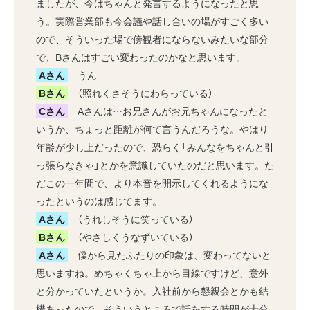
ましたが、今はちゃんと発言するようになったと思
う。実際営業部も今会議や話し合いの場がすごく多い
ので、そういった場で傍観者にならないみたいな部分
で、Bさんはすごい変わったのかなと思います。
Aさん
うん
Bさん
（照れくさそうにわらっている）
Cさん
Aさんは…お兄さんがお兄ちゃんになったと
いうか、ちょっと距離が何て言うんだろうな。やはり
年齢が少し上だったので、恐らく「みんなをちゃんと引
っ張らなきゃ」とかを意識していたのだと思います。た
だこの一年間で、より本音を開示してくれるようにな
ったというのは感じてます。
Aさん
（うれしそうに笑っている）
Bさん
（やさしくうなずいている）
Aさん
僕から見たふたりの印象は、変わってないと
思いますね。めちゃくちゃ上から目線ですけど、意外
と分かっていたというか。入社前から懇親会とかも結
構あったので、そういうところで話をする時間が十分