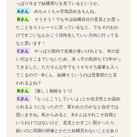
っぱり今まで結構周りを見ているというか。
Aさん
めちゃくちゃ空気読めるもんね。
Bさん
そうそう！でも今は結構自分の意見とか思っ
たことをストレートに言っているなと。でもそのおか
げですごいなんかこう活性化していい方向に行ってる
なと思います！
Cさん
やっぱり部内で先輩が多いけれども、年の近
い方はそこまでいないため、末っ子の気持ちで1年やっ
てきました。ただそんな中でもうそろそろ後輩も入っ
てくるので…Bくん、結構そういうのは営業部だと言
われるよね？
Bさん
（激しく相槌をうつ）
Cさん
「もっとこうしていいよ」とか自主性とか認め
られるようになったので、変われたのかなと自分では
思いますね。私からみると、Bさんはそれこそ自我と
いうわけではないけど、意見とかすごい賢かったり、
鋭いのに同期の研修とかだと結構言わないことがあり