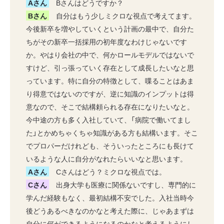
Aさん
Bさんはどうですか？
Bさん
自分はもう少しミクロな視点で考えてます。
今後新卒を増やしていくという計画の最中で、自分た
ちがその新卒一括採用の初年度なわけじゃないです
か。やはり会社の中で、何かロールモデルではないで
すけど、引っ張っていく存在として成長したいなと思
っています。特に自分の特徴として、喋ることはあま
り得意ではないのですが、逆に知識のインプットは得
意なので、そこで結構頼られる存在になりたいなと。
今中途の方も多く入社していて、「病院で働いてまし
た」とかめちゃくちゃ知識がある方も結構います。そこ
でプロパーだけれども、そういったところにも長けて
いるような人に自分がなれたらいいなと思います。
Aさん
Cさんはどう？ミクロな視点では。
Cさん
出身大学も医療に関係ないですし、専門的に
学んだ経験もなく、最初結構不安でした。入社当時今
後どうあるべきなのかなと考えた際に、じゃあまずは
自分に何ができるようになるのかなと考えるようにし