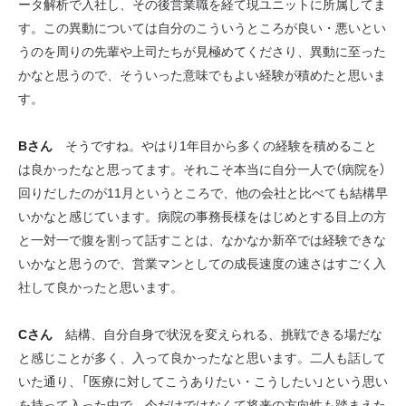
ータ解析で入社し、その後営業職を経て現ユニットに所属してま
す。この異動については自分のこういうところが良い・悪いとい
うのを周りの先輩や上司たちが見極めてくださり、異動に至った
かなと思うので、そういった意味でもよい経験が積めたと思いま
す。
Bさん
そうですね。やはり1年目から多くの経験を積めること
は良かったなと思ってます。それこそ本当に自分一人で（病院を）
回りだしたのが11月というところで、他の会社と比べても結構早
いかなと感じています。病院の事務長様をはじめとする目上の方
と一対一で腹を割って話すことは、なかなか新卒では経験できな
いかなと思うので、営業マンとしての成長速度の速さはすごく入
社して良かったと思います。
Cさん
結構、自分自身で状況を変えられる、挑戦できる場だな
と感じことが多く、入って良かったなと思います。二人も話して
いた通り、「医療に対してこうありたい・こうしたい」という思い
を持って入った中で、今だけではなくて将来の方向性も踏まえた