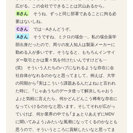
広がる。この会社でできることは沢山あるから。
Bさん
そうね、ずっと同じ部署であることに拘る必
要はないしね。
Cさん
では…Aさんどうぞ。
Aさん
そうですね、ミクロの場合…。私の場合薬学
部出身だったので、周りの友人知人は製薬メーカーに
勤める人が多いです。そうなると、もちろんインサイ
ダー取引とかは重々気を付けたいんですけども…
(笑) そういう人たちのハブになれるような存在に会
社自体がなれるのかなと思ってまして。例えば、大学
の同期から「実はこういう課題あるんだよね」と言われ
た時に、「じゃあうちのデータ使って解決しちゃおう
よ」と気軽に言えたら、何かどんどんこう稀有な存在に
なっていけるのかなと思います。そしてそれが広がっ
ていけば、何か業界の中でも「まぁとりあえずにMDV
に聞いてみよう」みたいな風潮になってくるのかなとも
思うので、そういうところに貢献したいなと思ってま