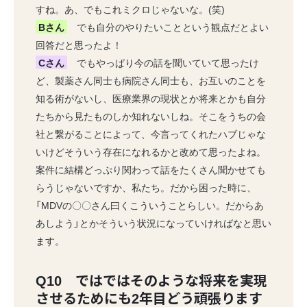
すね。あ、でもこれミクロじゃないな。(笑)
Bさん
でも自分のやりたいことという観点だとよい
回答だと思ったよ！
Cさん
でもやっぱり今の話を聞いていて思ったけ
ど、製薬さん同士も病院さん同士も、お互いのことを
知る術がないし、医療業界の現状とか将来とかも自分
たちから見たものしか知れないしね。そこをうちの会
社と繋がることによって、今言ってくれたハブじゃな
いけどそういう存在になれるかと改めて思ったよね。
案件に結構どっぷり関わって話をたくさん聞かせても
らうじゃないですか、私たち。だから困った時に、
「MDVの〇〇さん曰くこういうことらしい。だからあ
あしよう」とかそういう状況になっていければなと思い
ます。
Q10 ではではそのような将来を実現
させるためにも2年目どう頑張ります