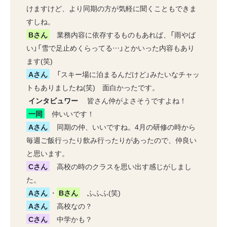
けますけど、より同期の方が気軽に聞くこともできま
すしね。
Bさん
業務内容に依存するものもあれば、「雨やば
い」「雪で足止めくらってる…」とかいった内容もあり
ます(笑)
Aさん
「スキー場に泊まるんだけど」みたいなチャッ
トもありましたね(笑) 面白かったです。
インタビュワー
皆さん仲がよさそうですよね！
一同
仲いいです！
Aさん
同期の仲、いいですね。4月の研修の時から
毎週ご飯行ったり飲み行ったりがあったので、仲良い
と思います。
Cさん
高校の時のクラスを思い出す感じがしまし
た。
Aさん
・
Bさん
ふふふ(笑)
Aさん
高校なの？
Cさん
中学かも？