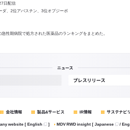
27日配信
ルーダ、2位アバスチン、3位オプジーボ
内の急性期病院で処方された医薬品のランキングをまとめた。
ニュース
プレスリリース
会社情報
製品&サービス
IR情報
サステナビ
ny website
[
English
]
MDV RWD insight
[
Japanese
/
Eng