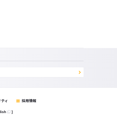
リティ
採用情報
lish
]