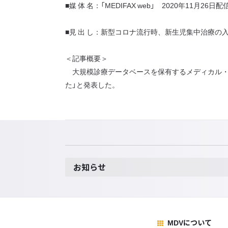
■媒 体 名：「MEDIFAX web」 2020年11月26日配
■見 出 し：新型コロナ流行時、新生児集中治療の
＜記事概要＞
大規模診療データベースを保有するメディカル・
た」と発表した。
お知らせ
MDVについて