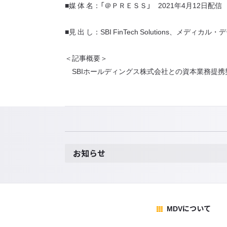
■媒 体 名：「＠ＰＲＥＳＳ」 2021年4月12日配信
■見 出 し：SBI FinTech Solution
＜記事概要＞
SBIホールディングス株式会社との資本業務提携
お知らせ
MDVについて