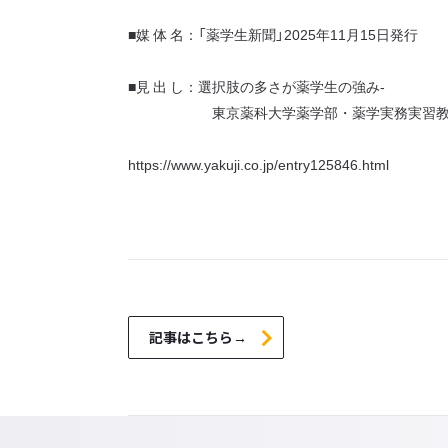
■媒 体 名：「薬学生新聞」2025年11月15日発行
■見 出 し：選択肢の多さが薬学生の強み‐
東京薬科大学薬学部・薬学実務実習教育セ
https://www.yakuji.co.jp/entry125846.html
記事はこちら→