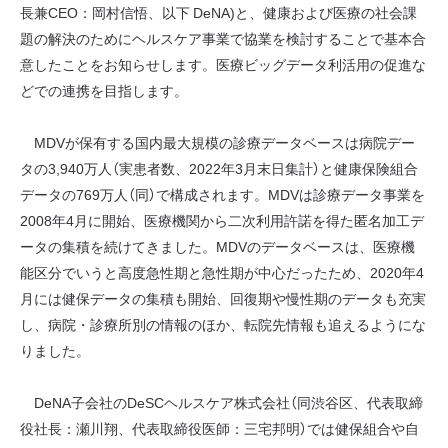
長兼CEO：岡村信悟、以下 DeNA)と、健康および医療の社会課
題の解決のためにヘルスケア事業で協業を検討することで基本合
意したことをお知らせします。医療ビッグデータ利活用の促進な
どでの連携を目指します。
MDVが保有する国内最大規模の診療データベースは病院デー
タの3,940万人（実患者数、2022年3月末日集計）と健康保険組合
データの769万人（同）で構成されます。MDVは診療データ事業を
2008年4月に開始、医療機関から二次利用許諾を得た匿名加工デ
ータの集積を続けてきました。MDVのデータベースは、医療機
能区分でいうと高度急性期と急性期が中心だったため、2020年4
月には健保データの集積も開始、回復期や慢性期のデータも充実
し、病院・診療所別の情報のほか、転院先情報も追えるようにな
りました。
DeNA子会社のDeSCヘルスケア株式会社（同渋谷区、代表取締
役社長：瀬川翔、代表取締役医師：三宅邦明）では健保組合や自