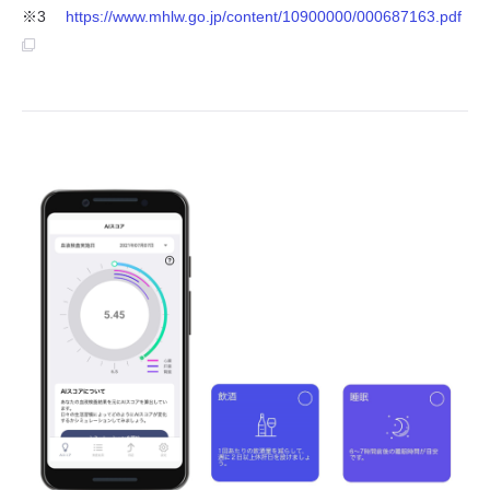
※3
https://www.mhlw.go.jp/content/10900000/000687163.pdf