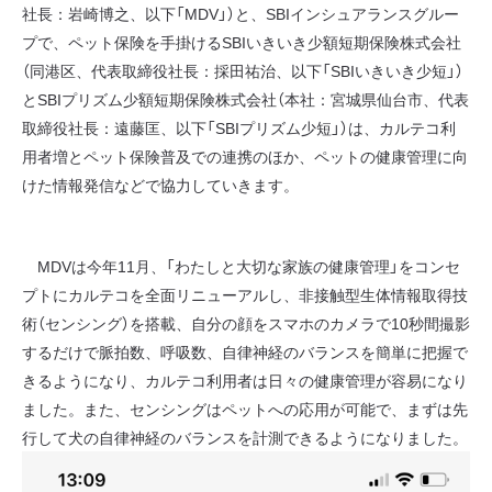
社長：岩崎博之、以下「MDV」）と、SBIインシュアランスグルー
プで、ペット保険を手掛けるSBIいきいき少額短期保険株式会社
（同港区、代表取締役社長：採田祐治、以下「SBIいきいき少短」）
とSBIプリズム少額短期保険株式会社（本社：宮城県仙台市、代表
取締役社長：遠藤匡、以下「SBIプリズム少短」）は、カルテコ利
用者増とペット保険普及での連携のほか、ペットの健康管理に向
けた情報発信などで協力していきます。
MDVは今年11月、「わたしと大切な家族の健康管理」をコンセ
プトにカルテコを全面リニューアルし、非接触型生体情報取得技
術（センシング）を搭載、自分の顔をスマホのカメラで10秒間撮影
するだけで脈拍数、呼吸数、自律神経のバランスを簡単に把握で
きるようになり、カルテコ利用者は日々の健康管理が容易になり
ました。また、センシングはペットへの応用が可能で、まずは先
行して犬の自律神経のバランスを計測できるようになりました。