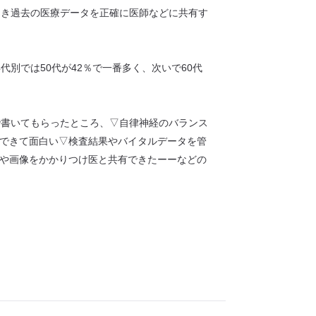
とき過去の医療データを正確に医師などに共有す
別では50代が42％で一番多く、次いで60代
で書いてもらったところ、▽自律神経のバランス
できて面白い▽検査結果やバイタルデータを管
や画像をかかりつけ医と共有できたーーなどの