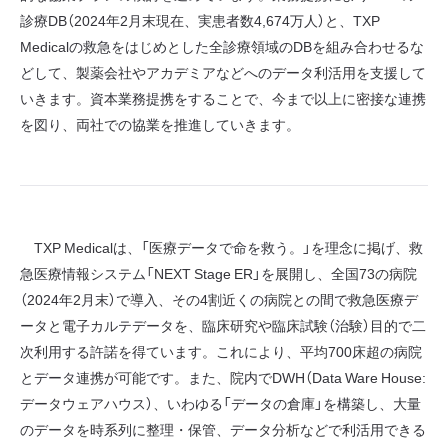
診療DB（2024年2月末現在、実患者数4,674万人）と、TXP
Medicalの救急をはじめとした全診療領域のDBを組み合わせるな
どして、製薬会社やアカデミアなどへのデータ利活用を支援して
いきます。資本業務提携をすることで、今まで以上に密接な連携
を図り、両社での協業を推進していきます。
TXP Medicalは、「医療データで命を救う。」を理念に掲げ、救
急医療情報システム「NEXT Stage ER」を展開し、全国73の病院
（2024年2月末）で導入、その4割近くの病院との間で救急医療デ
ータと電子カルテデータを、臨床研究や臨床試験（治験）目的で二
次利用する許諾を得ています。これにより、平均700床超の病院
とデータ連携が可能です。また、院内でDWH（Data Ware House:
データウェアハウス）、いわゆる「データの倉庫」を構築し、大量
のデータを時系列に整理・保管、データ分析などで利活用できる