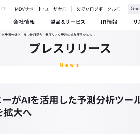
t
MDVサポート・ユーザ会
めでぃログポータル
会社情報
製品&サービス
IR情報
サ
活用した予測分析ツールで技術協力 発症リスク予測の対象疾患を拡大へ
プレスリリース
News
ソニーがAIを活用した予測分析ツ
を拡大へ