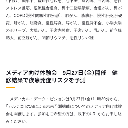
（下肢）、脳卒中、虚血性心疾患、心不全、緑内障、白内障、急性
ストレス反応、逆流性食道炎、胃十二指腸潰瘍、食道がん、胃が
ん、COPD（慢性閉塞性肺疾患）、肺がん、脂肪肝、慢性肝炎,肝硬
変、肝がん、胆嚢炎、慢性膵炎、膵がん、慢性腎不全、小腸大腸
のポリープ、大腸がん、子宮内膜症、子宮がん、乳がん、前立腺
肥大、前立腺がん、関節リウマチ、悪性リンパ腫
メディア向け体験会 9月27日（金）開催 健
診結果で疾患発症リスクを予測
メディカル・データ・ビジョンは9月27日（金）11時30分から、
「カルテコ」のAIによる未来予測機能についてのメディア向け体験
会を開催します。参加をご希望の方は、以下のURLからお申し込
みください。