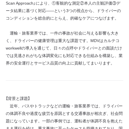
Scan Approach」により、①客観的な測定②本人の主観評価③デ
ータ結果に基づく対応――という3つの視点から、ドライバーの
コンディションを総合的にとらえ、的確なケアにつなげます。
運輸・旅客業界では、一件の事故が社会に与える影響も大き
く、ドライバーの健康管理は重大な課題です。MDVはカルテコ
workwellの導入を通じて、日々の点呼やドライバーとの面談だけ
では見逃されがちな体調変化にも対応できる仕組みを構築し、業
界の安全運行とサービス品質の向上に貢献してまいります。
【背景と課題】
近年、バスやトラックなどの運輸・旅客業界では、ドライバー
の体調不良や過度な疲労を原因とする交通事故が相次ぎ、社会問
題になっています。一部の事例では、運転者が体調不良を抱えた
まま運行を続け、重大事故に至ったケースも指摘されており、国