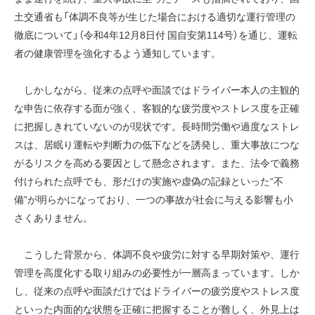
土交通省も「体調不良等が生じた場合における適切な運行管理の
徹底について」（令和4年12月8日付 国自安第114号）を通じ、運転
者の健康管理を強化するよう通知しています。
しかしながら、従来の点呼や面談ではドライバー本人の主観的
な申告に依存する面が強く、客観的な疲労度やストレス度を正確
に把握しきれていないのが現状です。長時間労働や過度なストレ
スは、居眠り運転や判断力の低下などを誘発し、重大事故につな
がるリスクを高める要因として懸念されます。また、法令で義務
付けられた点呼でも、形だけの実施や虚偽の記録といった“不
備”が明らかになっており、一つの事故が社会に与える影響も小
さくありません。
こうした背景から、体調不良や疲労に対する早期対策や、運行
管理を高度化する取り組みの必要性が一層高まっています。しか
し、従来の点呼や面談だけではドライバーの疲労度やストレス度
といった内面的な状態を正確に把握することが難しく、外見上は