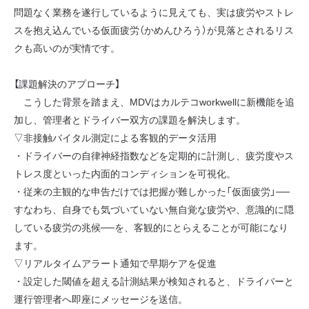
問題なく業務を遂行しているように見えても、実は疲労やストレ
スを抱え込んでいる仮面疲労（かめんひろう）が見落とされるリス
クも高いのが実情です。
【課題解決のアプローチ】
こうした背景を踏まえ、MDVはカルテコworkwellに新機能を追
加し、管理者とドライバー双方の課題を解決します。
▽非接触バイタル測定による客観的データ活用
・ドライバーの自律神経指数などを定期的に計測し、疲労度やス
トレス度といった内面的コンディションを可視化。
・従来の主観的な申告だけでは把握が難しかった「仮面疲労」──
すなわち、自身でも気づいていない無自覚な疲労や、意識的に隠
している疲労の兆候──を、客観的にとらえることが可能になり
ます。
▽リアルタイムアラート通知で早期ケアを促進
・設定した閾値を超える計測結果が検知されると、ドライバーと
運行管理者へ即座にメッセージを送信。