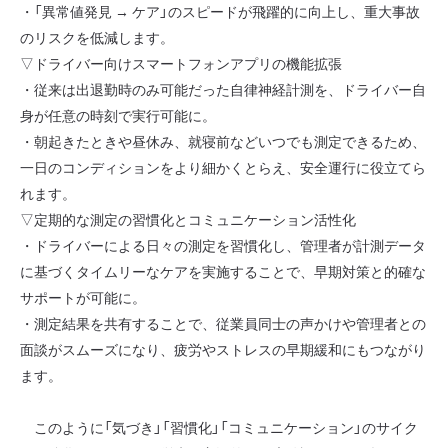
・「異常値発見 → ケア」のスピードが飛躍的に向上し、重大事故
のリスクを低減します。
▽ドライバー向けスマートフォンアプリの機能拡張
・従来は出退勤時のみ可能だった自律神経計測を、ドライバー自
身が任意の時刻で実行可能に。
・朝起きたときや昼休み、就寝前などいつでも測定できるため、
一日のコンディションをより細かくとらえ、安全運行に役立てら
れます。
▽定期的な測定の習慣化とコミュニケーション活性化
・ドライバーによる日々の測定を習慣化し、管理者が計測データ
に基づくタイムリーなケアを実施することで、早期対策と的確な
サポートが可能に。
・測定結果を共有することで、従業員同士の声かけや管理者との
面談がスムーズになり、疲労やストレスの早期緩和にもつながり
ます。
このように「気づき」「習慣化」「コミュニケーション」のサイク