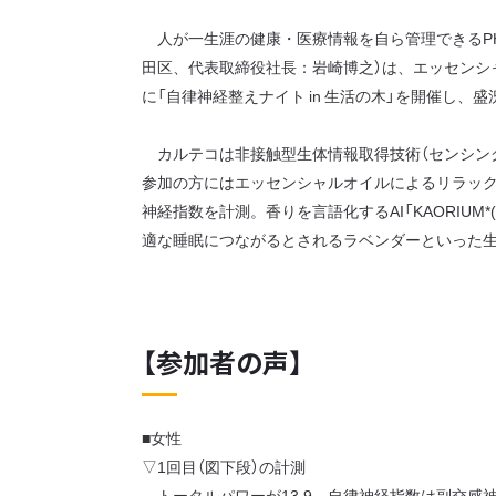
人が一生涯の健康・医療情報を自ら管理できるPH
田区、代表取締役社長：岩崎博之）は、エッセンシ
に「自律神経整えナイト in 生活の木」を開催し
カルテコは非接触型生体情報取得技術（センシング
参加の方にはエッセンシャルオイルによるリラック
神経指数を計測。香りを言語化するAI「KAORI
適な睡眠につながるとされるラベンダーといった
【参加者の声】
■女性
▽1回目（図下段）の計測
トータルパワーが13.9、自律神経指数は副交感