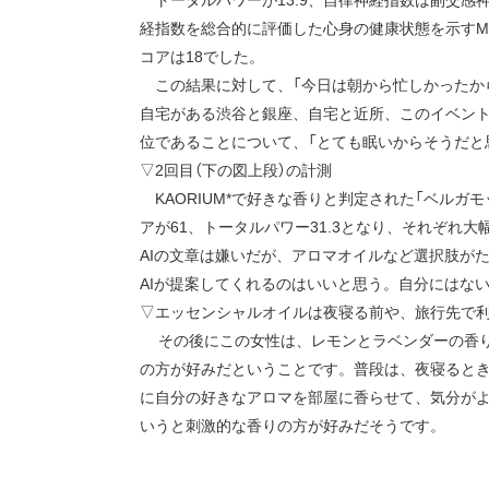
経指数を総合的に評価した心身の健康状態を示すM
コアは18でした。
この結果に対して、「今日は朝から忙しかったか
自宅がある渋谷と銀座、自宅と近所、このイベント
位であることについて、「とても眠いからそうだと
▽2回目（下の図上段）の計測
KAORIUM*で好きな香りと判定された「ベルガ
アが61、トータルパワー31.3となり、それぞれ大
AIの文章は嫌いだが、アロマオイルなど選択肢が
AIが提案してくれるのはいいと思う。自分にはな
▽エッセンシャルオイルは夜寝る前や、旅行先で
その後にこの女性は、レモンとラベンダーの香り
の方が好みだということです。普段は、夜寝ると
に自分の好きなアロマを部屋に香らせて、気分が
いうと刺激的な香りの方が好みだそうです。