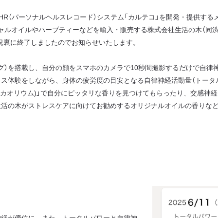
R（パーソナルヘルスレコード）システム「カルテコ」を開発・提供する
ャルオイルやハーブティーなどを輸入・販売する株式会社生活の木（同渋谷
、盛況裏に終了しましたのでお知らせいたします。
）を搭載し、自分の顔をスマホのカメラで10秒間撮影するだけで自律
ス体験をしながら、身体の疲労度の目安となる自律神経活動量（トータ
UM*(カオリウム)」で自分にピッタリな香りを見つけてもらったり、交感
生活の木がストレスケアに向けてお勧めするオリジナルオイルの香りな
神経が優位に。また、トータルパワーと自律神