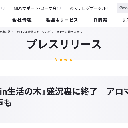
t
MDVサポート・ユーザ会
めでぃログポータル
会社情報
製品&サービス
IR情報
サ
」盛況裏に終了 アロマ体験後のトータルパワー急上昇に驚きの声も
プレスリリース
News
in生活の木」盛況裏に終了 ア
声も