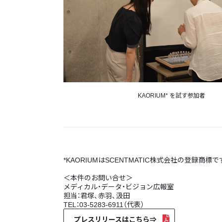
KAORIUM* を試す参加者
*KAORIUMはSCENTMATIC株式会社の登録商標で
＜本件のお問い合せ＞
メディカル・データ・ビジョン広報室
担当：君塚、赤羽、汲田
TEL：03-5283-6911（代表）
プレスリリースはこちら⇒