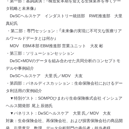
・第一部：基調講演：「構造変革期を迎える生保業界を導くデー
タ戦略と未来像」
DeSCヘルスケア インダストリー統括部 RWE推進部 大里
真紀氏
・第二部：専門セッション：「未来像の実現に不可欠な医療リア
ルワールドデータとは何か」
MDV EBM本部 EBM推進部 営業ユニット 大友 彬
・第三部：ソリューションセッション
DeSC×MDVのデータを組み合わせた共同分析のコンセプトモ
デルや事例紹介
DeSCヘルスケア 大里 氏／MDV 大友
・第四部：パネルディスカッション：生命保険会社におけるデー
タ利活用の実例紹介
▼特別ゲスト：SOMPOひまわり生命保険株式会社 インシュア
ヘルス開発部 尾上 辰徳氏
▼パネリスト：DeSCヘルスケア 大里 氏／MDV 大友
対象：生命保険会社、再保険会社、および損害保険会社の商品開
発、引受査定、数理、データ分析部門の責任者・担当者様