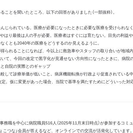
ることを聞いたところ、以下の回答がありました（一部抜粋）。
軽んじられている。医療が必要になったときに必要な医療を受けられな
が、やはり最後は人の手が必要。医療者はすぐには育たない。目先の利益
なくとも2040年の医療をどうするのか見えるように。
が得られることになれば、今以上に救急車やスタッフの取り合いが地域
おいて、今回の改定で黒字化が見通せない方向性になったときに、病院
像と自院の実際とのギャップ
比較して診療単価が低いこと。病床機能転換が行政より促進されている
）の改定。仮に変更があった場合、当院で基準を満たすためにどういった対
、事務職を中心に病院職員516人（2025年11月末日時点）が参加する
ょこつな」会員が答えるなど、オンラインでの交流が活発化しています。