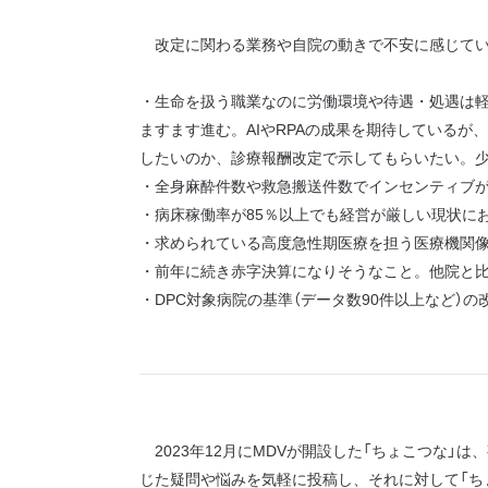
改定に関わる業務や自院の動きで不安に感じてい
・生命を扱う職業なのに労働環境や待遇・処遇は
ますます進む。AIやRPAの成果を期待している
したいのか、診療報酬改定で示してもらいたい。少
・全身麻酔件数や救急搬送件数でインセンティブ
・病床稼働率が85％以上でも経営が厳しい現状に
・求められている高度急性期医療を担う医療機関
・前年に続き赤字決算になりそうなこと。他院と
・DPC対象病院の基準（データ数90件以上など
2023年12月にMDVが開設した「ちょこつな」は
じた疑問や悩みを気軽に投稿し、それに対して「ち