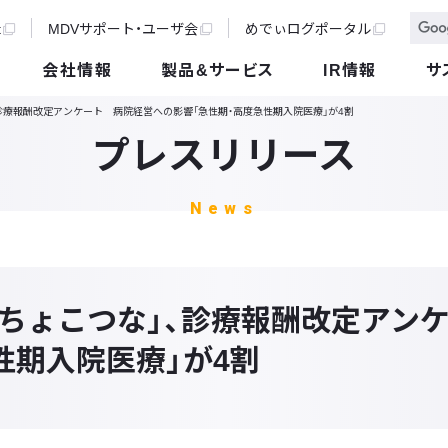
t
MDVサポート・ユーザ会
めでぃログポータル
会社情報
製品&サービス
IR情報
サ
診療報酬改定アンケート 病院経営への影響「急性期・高度急性期入院医療」が4割
プレスリリース
News
ちょこつな」、診療報酬改定アン
性期入院医療」が4割