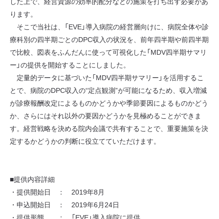
した上で、経営資源の効率的配分などの施策を打ち出す必要があ
ります。
そこで当社は、「EVE」導入病院の経営層向けに、病院全体や診
療科別の四半期ごとのDPC収入の状況を、前年四半期や前四半期
で比較、図表をふんだんに使って可視化した「MDV四半期サマリ
ー」の提供を開始することにしました。
定量的データに基づいた「MDV四半期サマリー」を活用するこ
とで、病院のDPC収入の“定点観測”が可能になるため、収入増減
が診療報酬改定によるものかどうかや季節要因によるものかどう
か、さらにはそれ以外の要因かどうかを見極めることができま
す。経営戦略を決める院内会議で共有することで、重要施策を決
定するかどうかの判断に役立てていただけます。
■提供内容詳細
・提供開始日 ： 2019年8月
・申込開始日 ： 2019年6月24日
・提供形態 ： 「EVE」導入病院に提供