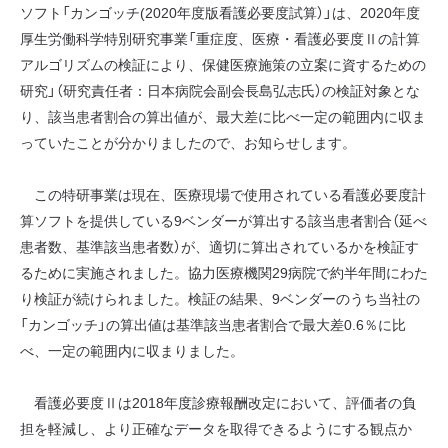
ソフト「カンゴッチ(2020年度版看護必要度試算）」は、2020年度
厚生労働科学特別研究事業「重症度、医療・看護必要度Ⅱの計算
アルゴリズムの検証により、保健医療施策の立案に資するための
研究」（研究責任者：日本病院会副会長島弘志氏）の検証対象とな
り、該当患者割合の算出値が、最大差に比べ一定の範囲内に収ま
っていたことが分かりましたので、お知らせします。
この特研事業は現在、医療現場で使用されている看護必要度計
算ソフトを提供している9ベンダーが算出する該当患者割合（延べ
患者数、基準該当患者数）が、適切に算出されているかを検証す
るために実施されました。協力医療機関29病院で約半年間にわた
り検証が続けられました。検証の結果、9ベンダーのうち当社の
「カンゴッチ」の算出値は基準該当患者割合で最大差0.6％に比
べ、一定の範囲内に収まりました。
看護必要度Ⅱは2018年度診療報酬改定において、評価者の負
担を軽減し、より正確なデータを取得できるようにする観点か