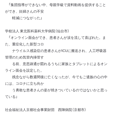
「集団指導ができない中、母親学級で資料動画を提供すること
ができ、妊婦さんの不安
軽減につながった」
学校法人 東北医科薬科大学病院（仙台市）
「オンライン面会ができ、患者さんが涙を流して喜ばれた。ま
た、重症化した新型コロ
ナウイルス感染症の患者さんがICUに搬送され、人工呼吸器
管理のため気管内挿管す
る前、意思疎通が図れるうちに家族とタブレットによるオン
ライン面会を設定した。
残念ながら数週間後に亡くなったが、今でもご遺族の心の中
には、コロナに立ち向か
う勇敢な患者さんの姿が焼きついているのではないかと思っ
ている」
社会福祉法人京都社会事業財団 西陣病院（京都市）