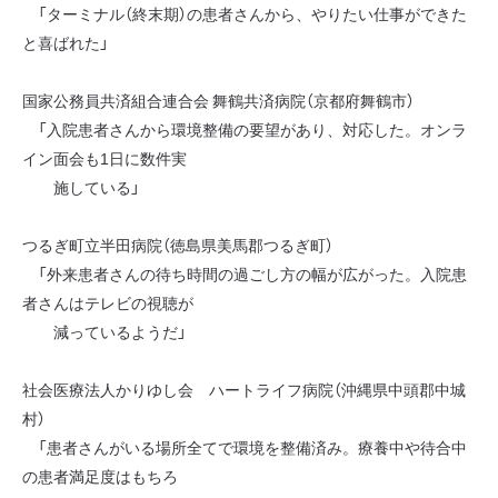
「ターミナル（終末期）の患者さんから、やりたい仕事ができた
と喜ばれた」
国家公務員共済組合連合会 舞鶴共済病院（京都府舞鶴市）
「入院患者さんから環境整備の要望があり、対応した。オンラ
イン面会も1日に数件実
施している」
つるぎ町立半田病院（徳島県美馬郡つるぎ町）
「外来患者さんの待ち時間の過ごし方の幅が広がった。入院患
者さんはテレビの視聴が
減っているようだ」
社会医療法人かりゆし会 ハートライフ病院（沖縄県中頭郡中城
村）
「患者さんがいる場所全てで環境を整備済み。療養中や待合中
の患者満足度はもちろ