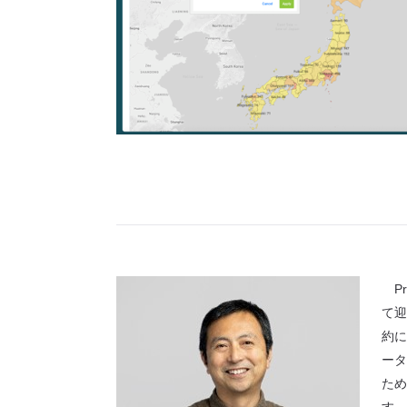
Pr
て迎
約に
ータ
ため
す。