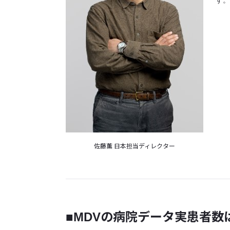
佐藤薫 日本担当ディレクター
■MDVの病院データ実患者数は