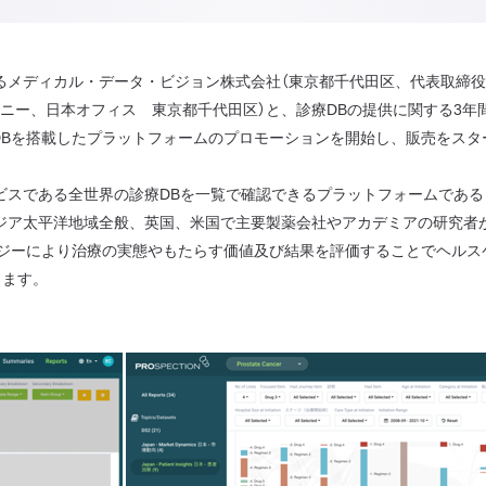
るメディカル・データ・ビジョン株式会社（東京都千代田区、代表取締役
：シドニー、日本オフィス 東京都千代田区）と、診療DBの提供に関する3年間の
DBを搭載したプラットフォームのプロモーションを開始し、販売をスタ
スである全世界の診療DBを一覧で確認できるプラットフォームである「Prospec
ームはアジア太平洋地域全般、英国、米国で主要製薬会社やアカデミアの研
析テクノロジーにより治療の実態やもたらす価値及び結果を評価することでヘ
ります。